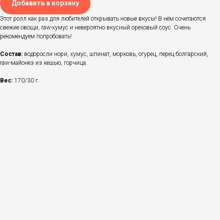
Добавить в корзину
Этот ролл как раз для любителей открывать новые вкусы! В нём сочетаются
свежие овощи, raw-хумус и невероятно вкусный ореховый соус. Очень
рекомендуем попробовать!
Состав:
водоросли нори, хумус, шпинат, морковь, огурец, перец болгарский,
raw-майонез из кешью, горчица.
Вес:
170/30 г.