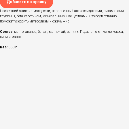
Добавить в корзину
Настоящий эликсир молодости, наполненный антиоксидантами, витаминами
группы В, бета-каротином, минеральными веществами. Это боул отлично
поможет ускорить метаболизм и сжечь жир!
Состав:
манго, ананас, банан, матча-чай, ваниль. Подается с мякотью кокоса,
киви и манго.
Вес:
360 г.